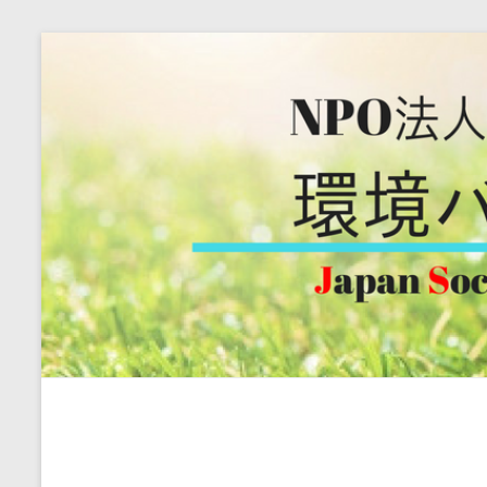
コ
ン
テ
ン
ツ
へ
ス
キ
ッ
プ
環
境