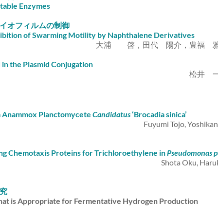
stable Enzymes
イオフィルムの制御
ibition of Swarming Motility by Naphthalene Derivatives
大浦 啓，田代 陽介，豊福 雅典
in the Plasmid Conjugation
松井 
om Anammox Planctomycete
Candidatus
‘Brocadia sinica’
Fuyumi Tojo, Yoshik
ing Chemotaxis Proteins for Trichloroethylene in
Pseudomonas p
Shota Oku, Haru
究
hat is Appropriate for Fermentative Hydrogen Production