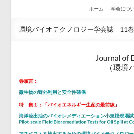
バ
ホーム
学会につ
イ
オ
環境バイオテクノロジー学会誌 11巻
テ
ク
Journal of
ノ
（環境
ロ
巻頭言：
ジ
微生物の野外利用と安全性確保
ー
学
特 集１：「バイオエネルギー生産の最前線」
会
海洋流出油のバイオレメディエーション小規模現場試
Pilot-scale Field Bioremediation Tests for Oil Spill at C
環
アスベストを検出するための環境バイオテクノロジー