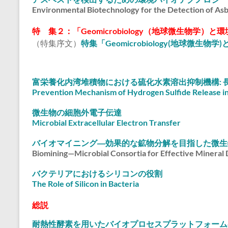
境
Environmental Biotechnology for the Detection of As
バ
イ
特 集２：「Geomicrobiology（地球微生物学）
オ
（特集序文）
特集「Geomicrobiology(地球微
テ
ク
ノ
富栄養化内湾堆積物における硫化水素溶出抑制機構:
ロ
Prevention Mechanism of Hydrogen Sulfide Release in 
ジ
微生物の細胞外電子伝達
ー
Microbial Extracellular Electron Transfer
学
会
バイオマイニング―効果的な鉱物分解を目指した微生
Japan
Biomining—Microbial Consortia for Effective Mineral 
Society
バクテリアにおけるシリコンの役割
for
The Role of Silicon in Bacteria
Environmental
Biotechnology
総説
耐熱性酵素を用いたバイオプロセスプラットフォーム