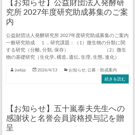
【お知らせ】公益財団法人発酵研
究所 2027年度研究助成募集のご案
内
公益財団法人発酵研究所 2027年度研究助成募集のご案内
一般研究助成 １．研究課題：（1）微生物の分類に関
する研究（分離､分類､保存） （2）微生
物の基礎研究（生化学､構造､遺伝､生理､生態､進化）
jsebjp
2026/4/13
お知らせ
,
公募・助成案内
続きを読む
【お知らせ】五十嵐泰夫先生への
感謝状と名誉会員資格授与記を贈
呈