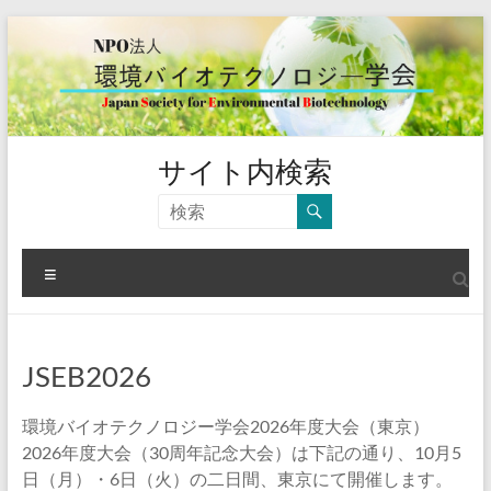
コ
ン
テ
ン
ツ
へ
ス
環
サイト内検索
キ
境
ッ
プ
バ
メ
イ
ニ
ュ
オ
ー
テ
JSEB2026
ク
環境バイオテクノロジー学会2026年度大会（東京）
ノ
2026年度大会（30周年記念大会）は下記の通り、10月5
日（月）・6日（火）の二日間、東京にて開催します。