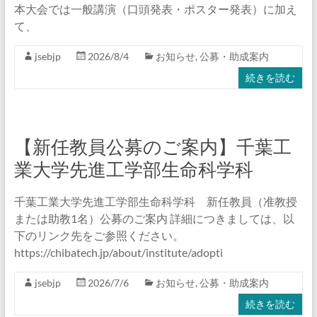
ロ
本大会では一般講演（口頭発表・ポスター発表）に加え
て、
ジ
ー
jsebjp
2026/8/4
お知らせ
,
公募・助成案内
続きを読む
学
会
【新任教員公募のご案内】千葉工
環
境
業大学先進工学部生命科学科
バ
イ
千葉工業大学先進工学部生命科学科 新任教員（准教授
オ
または助教1名）公募のご案内 詳細につきましては、以
テ
下のリンク先をご参照ください。
ク
https://chibatech.jp/about/institute/adopti
ノ
ロ
jsebjp
2026/7/6
お知らせ
,
公募・助成案内
ジ
続きを読む
ー