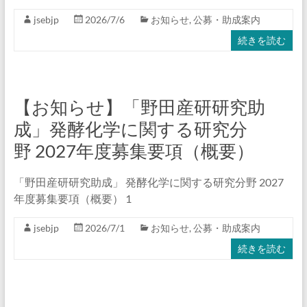
学
jsebjp
2026/7/6
お知らせ
,
公募・助成案内
会
続きを読む
Japan
Society
for
Environmental
【お知らせ】「野田産研研究助
Biotechnology
成」発酵化学に関する研究分
野 2027年度募集要項（概要）
「野⽥産研研究助成」 発酵化学に関する研究分野 2027
年度募集要項（概要） 1
jsebjp
2026/7/1
お知らせ
,
公募・助成案内
続きを読む