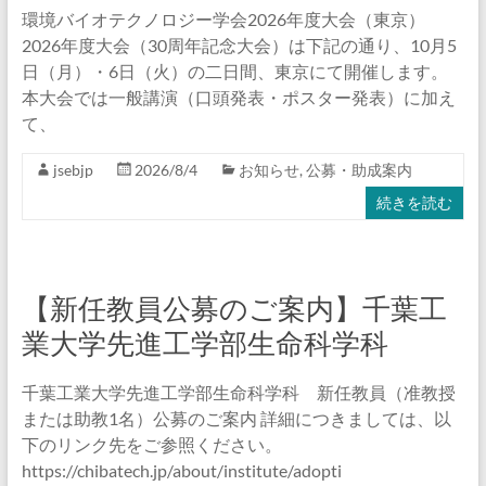
ロ
環境バイオテクノロジー学会2026年度大会（東京）
ジ
2026年度大会（30周年記念大会）は下記の通り、10月5
日（月）・6日（火）の二日間、東京にて開催します。
ー
本大会では一般講演（口頭発表・ポスター発表）に加え
て、
学
会
jsebjp
2026/8/4
お知らせ
,
公募・助成案内
続きを読む
環
境
バ
イ
【新任教員公募のご案内】千葉工
オ
業大学先進工学部生命科学科
テ
ク
千葉工業大学先進工学部生命科学科 新任教員（准教授
ノ
または助教1名）公募のご案内 詳細につきましては、以
ロ
下のリンク先をご参照ください。
ジ
https://chibatech.jp/about/institute/adopti
ー