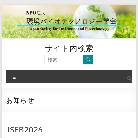
コ
ン
テ
ン
ツ
へ
ス
環
サイト内検索
キ
境
ッ
プ
バ
メ
イ
ニ
ュ
オ
ー
お知らせ
テ
ク
ノ
JSEB2026