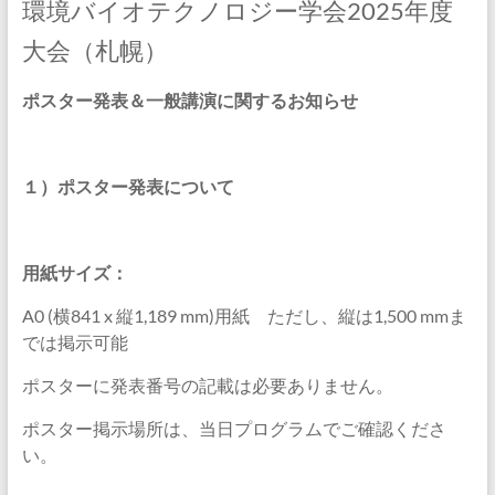
ロ
環境バイオテクノロジー学会2025年度
ジ
大会（札幌）
ー
ポスター発表＆一般講演に関するお知らせ
学
会
１）ポスター発表について
環
境
用紙サイズ：
バ
イ
A0 (横841 x 縦1,189 mm)用紙 ただし、縦は1,500 mmま
オ
では掲示可能
テ
ク
ポスターに発表番号の記載は必要ありません。
ノ
ポスター掲示場所は、当日プログラムでご確認くださ
ロ
い。
ジ
ー