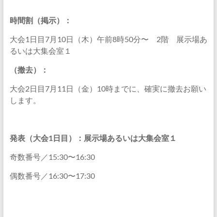
学
会
時間割（掲示）：
Japan
大会1日目7月10日（木）午前8時50分〜 2階 展示場あ
Society
るいは大集会室１
for
Environmental
（撤去）：
Biotechnology
大会2日目7月11日（金）10時までに、確実に撤去お願い
します。
発表（大会
1
日目）：展示場あるいは大集会室１
奇数番号／15:30〜16:30
偶数番号／16:30〜17:30