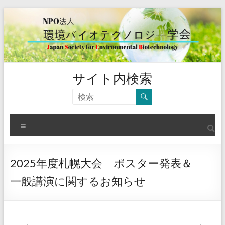
コ
ン
テ
ン
ツ
へ
ス
環
サイト内検索
キ
境
ッ
プ
バ
メ
イ
ニ
ュ
オ
ー
2025年度札幌大会 ポスター発表＆
テ
一般講演に関するお知らせ
ク
ノ